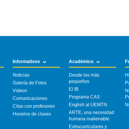
Informativos
Académico
F
Noticias
Desde los más
H
pequeños
Galería de Fotos
P
El IB
Videos
N
Programa CAS
P
Comunicaciones
English at UEMTN
N
Citas con profesores
ARTE, una necesidad
Horarios de clases
humana inalienable
Extracurriculares y