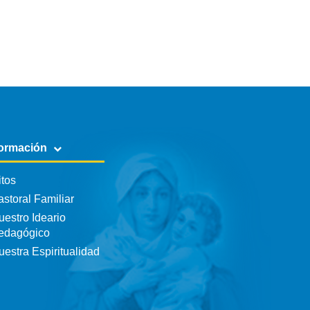
ormación
itos
astoral Familiar
uestro Ideario
edagógico
uestra Espiritualidad